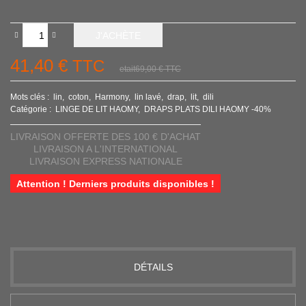
J'ACHÈTE
41,40 €
TTC
etait69,00 €
TTC
Mots clés :
lin
coton
Harmony
lin lavé
drap
lit
dili
Catégorie :
LINGE DE LIT HAOMY
DRAPS PLATS DILI HAOMY -40%
LIVRAISON OFFERTE DES 100 € D'ACHAT
LIVRAISON A L'INTERNATIONAL
LIVRAISON EXPRESS NATIONALE
Attention ! Derniers produits disponibles !
DÉTAILS