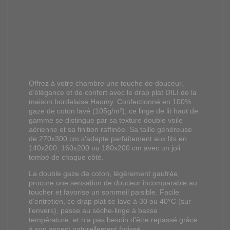
Offrez à votre chambre une touche de douceur,
d’élégance et de confort avec le drap plat DILI de la
maison bordelaise Haomy. Confectionné en 100%
gaze de coton lavé (105g/m²), ce linge de lit haut de
gamme se distingue par sa texture double voile
aérienne et sa finition raffinée. Sa taille généreuse
de 270x300 cm s’adapte parfaitement aux lits en
140x200, 160x200 ou 180x200 cm avec un joli
tombé de chaque côté.
La double gaze de coton, légèrement gaufrée,
procure une sensation de douceur incomparable au
toucher et favorise un sommeil paisible. Facile
d’entretien, ce drap plat se lave à 30 ou 40°C (sur
l’envers), passe au sèche-linge à basse
température, et n’a pas besoin d’être repassé grâce
à son aspect naturellement froissé.