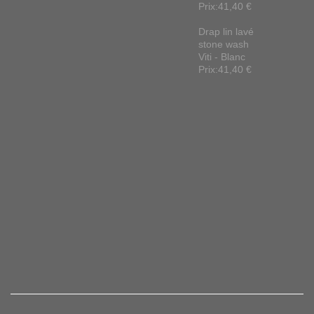
Prix:41,40 €
Drap lin lavé
stone wash
Viti - Blanc
Prix:41,40 €