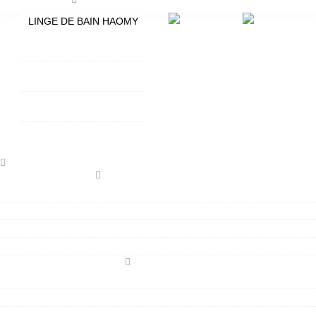
LINGE DE BAIN HAOMY
SERVIETTES DE BAIN
ISSEY HAOMY
TAPIS DE BAIN GRAND
Sacs
HÔTEL
TAPIS DE BAIN KYMI
HAOMY
TISSUS AU METRE
TISSUS COTON ENDUIT
TISSUS LIN ENDUIT HAOMY
TOILE ENDUITE EPAISSE
TISSUS PLATTIER
LINGE DE TABLE HAOMY
NAPPES HAOMY LIN & COTON
SERVIETTES DE TABLE HAOMY
SETS DE TABLE HAOMY