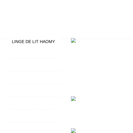
LINGE DE LIT HAOMY
HOUSSES DE COUETTE
LIMY HAOMY
TAIES D'OREILLER LIMY
HAOMY
DRAPS HOUSSES LIMY
HAOMY
HOUSSES DE COUETTE
DILI HAOMY -40%
DRAPS HOUSSES DILI
HAOMY -40%
TAIES D'OREILLER DILI
HAOMY -40%
DRAPS PLATS DILI
HAOMY -40%