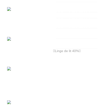
SERVIETTES DE TABLE
HAOMY
SETS DE TABLE HAOMY
TABLIERS DE CUISINE
JAPONAIS
TORCHONS DE CUISINE
HAOMY
CHEMINS DE TABLE
HAOMY
Linge de lit 40%