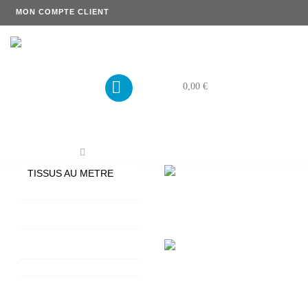
MON COMPTE CLIENT
PANIER
0,00 €
Tissus au mètre
TISSUS AU METRE
TISSUS COTON ENDUIT
TISSUS LIN ENDUIT
HAOMY
TOILE ENDUITE
EPAISSE
TISSUS PLATTIER