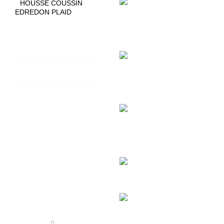
HOUSSE COUSSIN
EDREDON PLAID
HOUSSES D'EDREDON
HAOMY
HOUSSES DE
COUSSINS HAOMY
GARNITURE DE
COUSSIN & EDREDON
PLAIDS HAOMY
Linge de bain