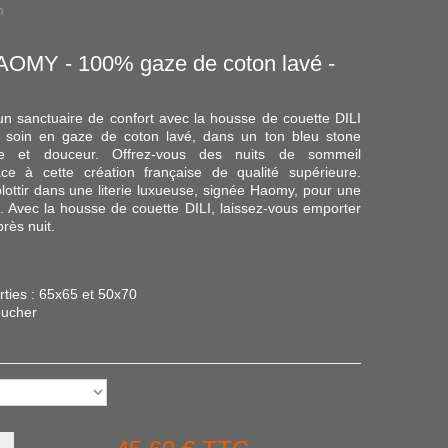
n
AOMY - 100% gaze de coton lavé -
n sanctuaire de confort avec la housse de couette DILI
 soin en gaze de coton lavé, dans un ton bleu stone
ce et douceur. Offrez-vous des nuits de sommeil
ce à cette création française de qualité supérieure.
lottir dans une literie luxueuse, signée Haomy, pour une
 Avec la housse de couette DILI, laissez-vous emporter
rès nuit.
rties : 65x65 et 50x70
oucher