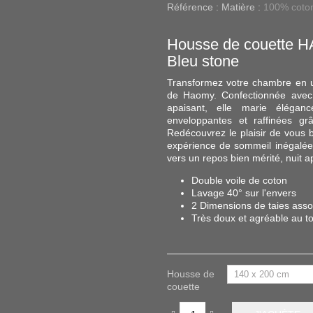
Référence :
Matière :
100% coto
Housse de couette H
Bleu stone
Transformez votre chambre en u
de Haomy. Confectionnée avec
apaisant, elle marie élégan
enveloppantes et raffinées grâ
Redécouvrez le plaisir de vous b
expérience de sommeil inégalée.
vers un repos bien mérité, nuit ap
Double voile de coton
Lavage 40° sur l'envers
2 Dimensions de taies asso
Très doux et agréable au t
Housse de
couette