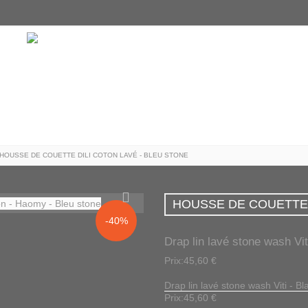
HOUSSE DE COUETTE DILI COTON LAVÉ - BLEU STONE
HOUSSE DE COUETTE 
-40%
Drap lin lavé stone wash Vit
Prix:45,60 €
Drap lin lavé stone wash Viti - Bl
Prix:45,60 €