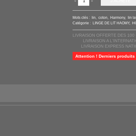
J'ACHÈTE
Mots clés :
lin
coton
Harmony
lin l
Catégorie :
LINGE DE LIT HAOMY
H
LIVRAISON OFFERTE DES 100 
LIVRAISON A L'INTERNAT
LIVRAISON EXPRESS NAT
Attention ! Derniers produits