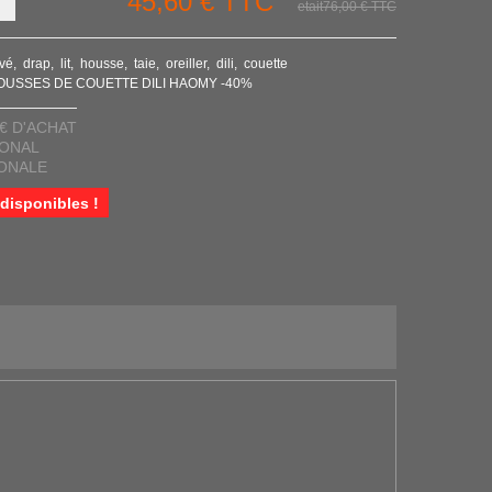
45,60 €
TTC
etait76,00 €
TTC
avé
drap
lit
housse
taie
oreiller
dili
couette
OUSSES DE COUETTE DILI HAOMY -40%
€ D'ACHAT
IONAL
IONALE
 disponibles !