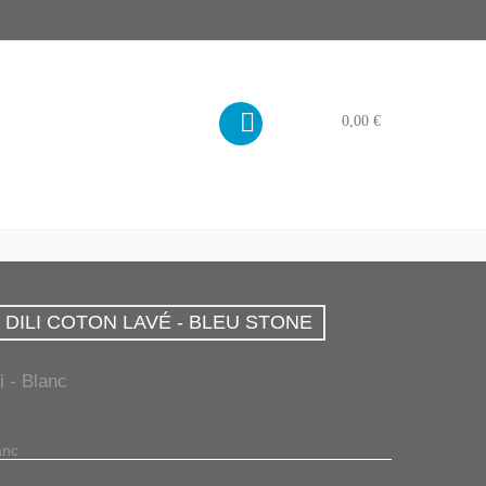
PANIER
0,00 €
DILI COTON LAVÉ - BLEU STONE
i - Blanc
anc