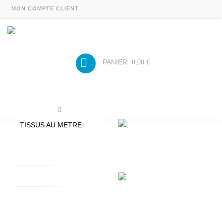
MON COMPTE CLIENT
PANIER
0,00 €
Tissus au mètre
TISSUS AU METRE
TISSUS COTON ENDUIT
TISSUS LIN ENDUIT
HAOMY
TOILE ENDUITE
EPAISSE
TISSUS PLATTIER