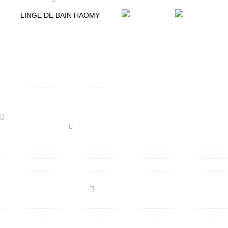
LINGE DE BAIN HAOMY
SERVIETTES DE BAIN
ISSEY HAOMY
TAPIS DE BAIN GRAND
Sacs
HÔTEL
TAPIS DE BAIN KYMI
HAOMY
TISSUS AU METRE
TISSUS COTON ENDUIT
TISSUS LIN ENDUIT HAOMY
TOILE ENDUITE EPAISSE
TISSUS PLATTIER
LINGE DE TABLE HAOMY
NAPPES HAOMY LIN & COTON
SERVIETTES DE TABLE HAOMY
SETS DE TABLE HAOMY