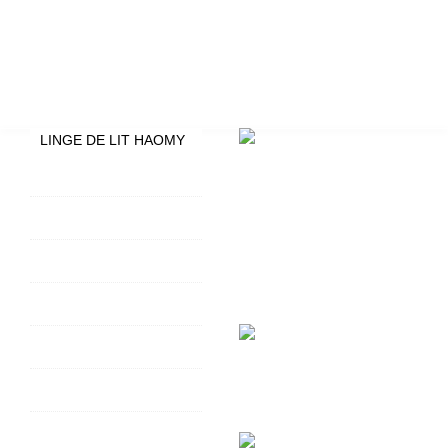
LINGE DE LIT HAOMY
HOUSSES DE COUETTE
LIMY HAOMY
TAIES D'OREILLER LIMY
HAOMY
DRAPS HOUSSES LIMY
HAOMY
HOUSSES DE COUETTE
DILI HAOMY -40%
DRAPS HOUSSES DILI
HAOMY -40%
TAIES D'OREILLER DILI
HAOMY -40%
DRAPS PLATS DILI
HAOMY -40%