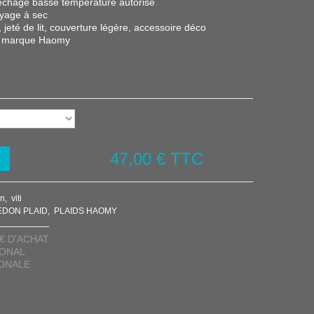
chage basse température autorisé
oyage à sec
, jeté de lit, couverture légère, accessoire déco
 – marque Haomy
47,00 €
TTC
on
viti
EDON PLAID
PLAIDS HAOMY
€ D'ACHAT
IONAL
IONALE