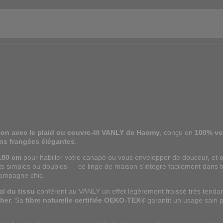
ion avec le plaid ou couvre-lit VANLY de Haomy
, conçu en
100% vo
ons frangées élégantes
.
180 cm
pour habiller votre canapé ou vous envelopper de douceur, et
c
ts simples ou doubles — ce linge de maison s’intègre facilement dans t
campagne chic.
al du tissu
confèrent au VANLY un effet légèrement froissé très tendan
cher
. Sa
fibre naturelle certifiée OEKO-TEX®
garantit un usage sain p