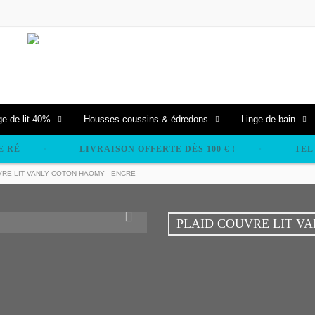
ge de lit 40%
Housses coussins & édredons
Linge de bain
E RÉ
LIVRAISON OFFERTE DÈS 100 € !
TEL 
VRE LIT VANLY COTON HAOMY - ENCRE
PLAID COUVRE LIT V