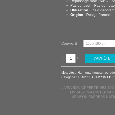
Repassage max 150°C - Sé
Pas de javel – Pas de nett
Utilisation
: Plaid décoratif
Origine
: Design français
Couvre-lit
J'ACHÈTE
Mots clés :
Harmony
housse
edred
Catégorie :
HOUSSE COUSSIN EDR
LIVRAISON OFFERTE DES 100 
LIVRAISON A L'INTERNAT
LIVRAISON EXPRESS NAT