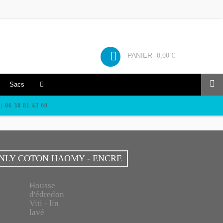
PANIER
0,00 €
Sacs
: 06 38 81 43 69
ANLY COTON HAOMY - ENCRE
Housse
d'édredon
Viti - lin
lavé