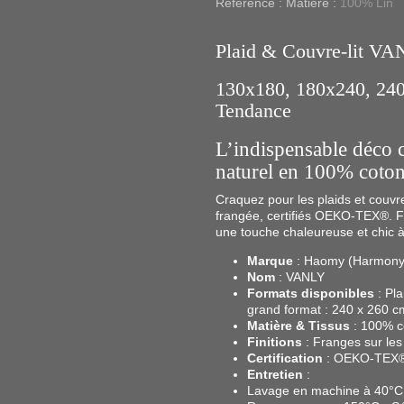
Référence :
Matière :
100% Lin
Plaid & Couvre-lit VA
130x180, 180x240, 240
Tendance
L’indispensable déco 
naturel en 100% coto
Craquez pour les plaids et couvre
frangée, certifiés OEKO-TEX®. Fo
une touche chaleureuse et chic à
Marque
: Haomy (Harmony 
Nom
: VANLY
Formats disponibles
: Pla
grand format : 240 x 260 c
Matière & Tissus
: 100% co
Finitions
: Franges sur les
Certification
: OEKO-TEX® 
Entretien
:
Lavage en machine à 40°C 