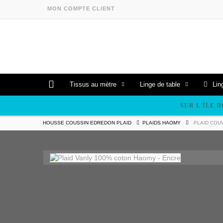
MON COMPTE CLIENT
Tissus au mètre
Linge de table
Lin
SUR L'ÎLE D
HOUSSE COUSSIN EDREDON PLAID
PLAIDS HAOMY
PLAID COU
.