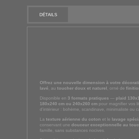
DÉTAILS
Offrez une nouvelle dimension à votre décorat
lavé
, au
toucher doux et naturel
, orné de
finiti
Disponible en
3 formats pratiques
—
plaid 130x
180x240 cm ou 240x260 cm
pour magnifier vos li
d’intérieur : bohème, scandinave, minimaliste ou 
La
texture aérienne du coton
et le
lavage spéci
conservant une
douceur exceptionnelle au tou
famille, sans substances nocives.