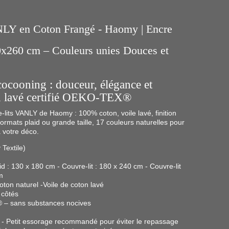
NLY en Coton Frangé - Haomy | Encre
x260 cm – Couleurs unies Douces et
cocooning : douceur, élégance et
n lavé certifié OEKO-TEX®
-lits VANLY de Haomy : 100% coton, voile lavé, finition
rmats plaid ou grande taille, 17 couleurs naturelles pour
 votre déco.
Textile)
id : 130 x 180 cm - Couvre-lit : 180 x 240 cm - Couvre-lit
m
ton naturel -Voile de coton lavé
 côtés
– sans substances nocives
- Petit essorage recommandé pour éviter le repassage