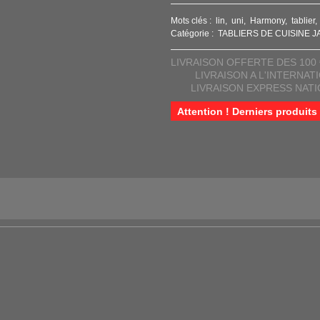
Mots clés :
lin
uni
Harmony
tablier
Catégorie :
TABLIERS DE CUISINE 
LIVRAISON OFFERTE DES 100 
LIVRAISON A L'INTERNAT
LIVRAISON EXPRESS NAT
Attention ! Derniers produits