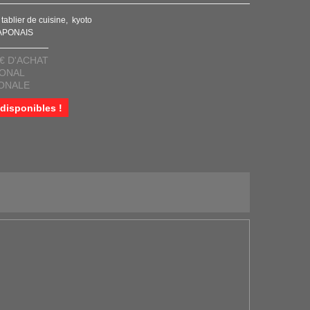
tablier de cuisine
kyoto
JAPONAIS
€ D'ACHAT
IONAL
IONALE
 disponibles !