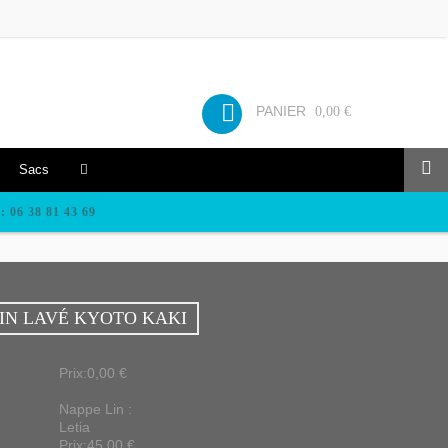
PANIER
0,00 €
Sacs
: 06 38 81 43 69
LIN LAVÉ KYOTO KAKI
Prix:0,00 €
Nappe Lin :
Letia
Prix:45,00 €