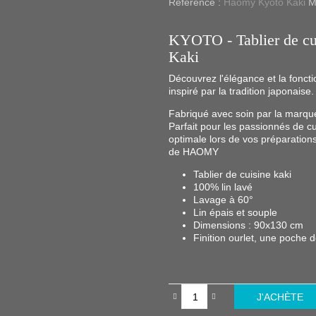
Référence :
Haomy Kyoto Kaki
M
KYOTO - Tablier de cui
Kaki
Découvrez l'élégance et la foncti
inspiré par la tradition japonaise.
Fabriqué avec soin par la marque 
Parfait pour les passionnés de cu
optimale lors de vos préparations
de HAOMY
Tablier de cuisine kaki
100% lin lavé
Lavage à 60°
Lin épais et souple
Dimensions : 90x130 cm
Finition ourlet, une poche 
J'ACHÈTE