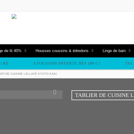
ge de lit 40%
Housses coussins & édredons
Linge de bain
E RÉ
LIVRAISON OFFERTE DÈS 100 € !
TEL 
IER DE CUISINE LIN LAVÉ KYOTO KAKI
TABLIER DE CUISINE 