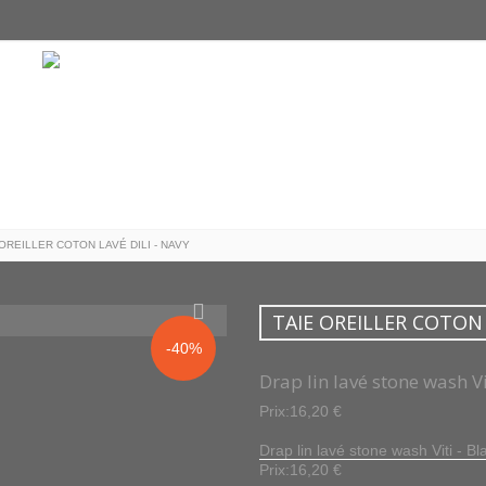
 OREILLER COTON LAVÉ DILI - NAVY
TAIE OREILLER COTON 
-40%
Drap lin lavé stone wash Vi
Prix:16,20 €
Drap lin lavé stone wash Viti - Bl
Prix:16,20 €