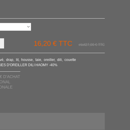
16,20 €
TTC
etait27,00 €
TTC
avé
drap
lit
housse
taie
oreiller
dili
couette
AIES D'OREILLER DILI HAOMY -40%
€ D'ACHAT
IONAL
IONALE