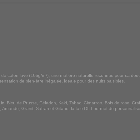
ze de coton lavé (105g/m²), une matière naturelle reconnue pour sa dou
ensation de bien-être inégalée, idéale pour des nuits paisibles.
Lin, Bleu de Prusse, Céladon, Kaki, Tabac, Cimarron, Bois de rose, Crai
e, Amande, Granit, Safran et Gitane, la taie DILI permet de personnalise