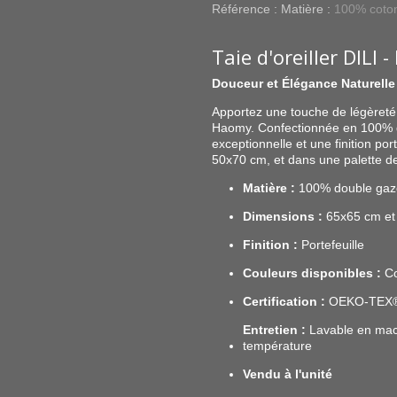
Référence :
Matière :
100% coto
Taie d'oreiller DILI
Douceur et Élégance Naturelle
Apportez une touche de légèreté et
Haomy. Confectionnée en 100% do
exceptionnelle et une finition po
50x70 cm, et dans une palette de 
Matière :
100% double gaze
Dimensions :
65x65 cm et
Finition :
Portefeuille
Couleurs disponibles :
Co
Certification :
OEKO-TEX
Entretien :
Lavable en mac
température
Vendu à l'unité