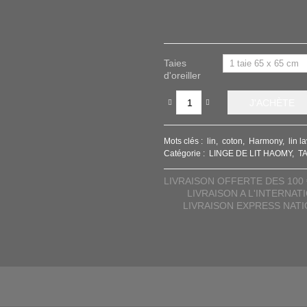
Taies
d'oreiller
J'ACHÈTE
Mots clés :
lin
coton
Harmony
lin l
Catégorie :
LINGE DE LIT HAOMY
T
LIVRAISON OFFERTE DES 100 
LIVRAISON A L'INTERNAT
LIVRAISON EXPRESS NAT