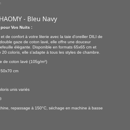
n
 - HAOMY - Bleu Navy
 pour Vos Nuits :
 de confort à votre literie avec la taie d'oreiller DILI de
uble gaze de coton lavé, elle offre une douceur
rtefeuille élégante. Disponible en formats 65x65 cm et
20 coloris, elle s'adapte à tous les styles de chambre.
 de coton lavé (105g/m²)
 50x70 cm
loris unis variés
®
hine, repassage à 150°C, séchage en machine à basse