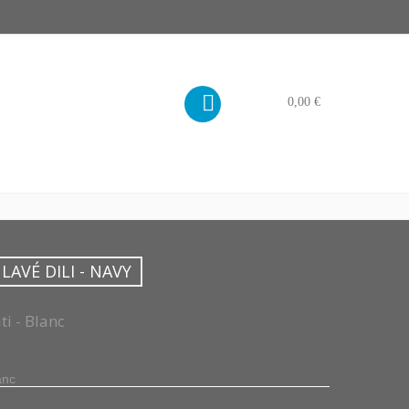
PANIER
0,00 €
LAVÉ DILI - NAVY
ti - Blanc
anc