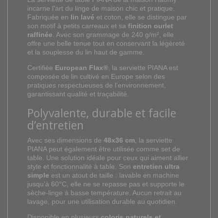
incarne
l’art
du
linge
de
maison
chic
et
pratique.
Fabriquée
en
lin
lavé
et coton,
elle
se
distingue
par
son
motif
à
petits
carreaux
et
sa
finition
ourlet
raffinée
.
Avec
son
grammage
de
240
g/
m²,
elle
offre
une
belle
tenue
tout
en
conservant
la
légèreté
et
la
souplesse
du
lin
haut
de
gamme.
Certifiée
European
Flax®
,
la
serviette
PIANA
est
composée
de
lin
cultivé
en
Europe
selon
des
pratiques
respectueuses
de
l’environnement,
garantissant
qualité
et
traçabilité.
Polyvalente,
durable
et
facile
d’entretien
Avec
ses
dimensions
de
48x36
cm
,
la
serviette
PIANA
peut
également
être
utilisée
comme
set
de
table.
Une
solution
idéale
pour
ceux
qui
aiment
allier
style
et
fonctionnalité
à
table.
Son
entretien
ultra
simple
est
un
atout
de
taille :
lavable
en
machine
jusqu’à
60°
C,
elle
ne
se
repasse
pas
et
supporte
le
sèche-
linge
à
basse
température.
Aucun
retrait
au
lavage,
pour
une
utilisation
durable
au
quotidien.
Disponible
en
plusieurs
coloris
naturels
et