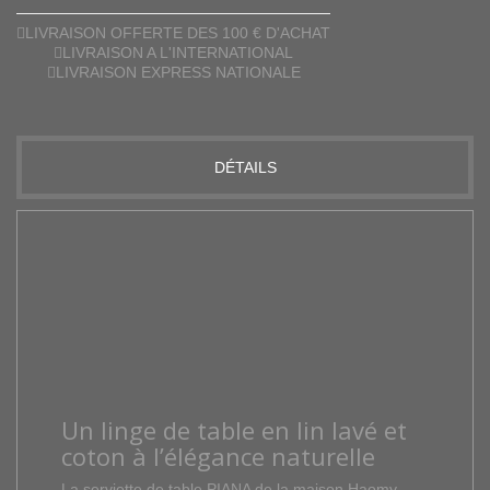
LIVRAISON OFFERTE DES 100 € D'ACHAT
LIVRAISON A L'INTERNATIONAL
LIVRAISON EXPRESS NATIONALE
DÉTAILS
Un
linge
de
table
en
lin
lavé et
coton
à
l’élégance
naturelle
La
serviette
de
table
PIANA
de
la
maison
Haomy