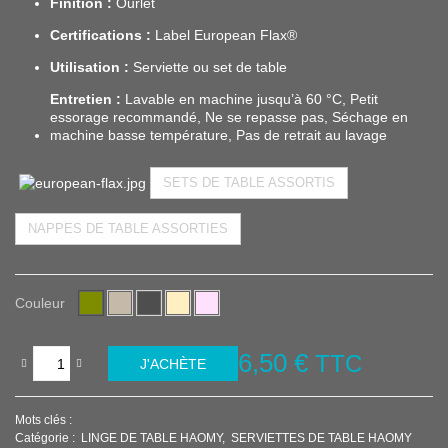
Finition :
Ourlet
Certifications :
Label
European
Flax®
Utilisation :
Serviette
ou
set
de
table
Entretien :
Lavable
en
machine
jusqu’à
60 °
C, Petit
essorage
recommandé, Ne
se
repasse
pas, Séchage
en
machine
basse
température, Pas
de
retrait
au
lavage
SETS DE TABLE ASSORTIS
NAPPES DE TABLE ASSORTIES
Couleur
6,50 €
TTC
J'ACHÈTE
Mots clés :
Catégorie :
LINGE DE TABLE HAOMY
SERVIETTES DE TABLE HAOMY