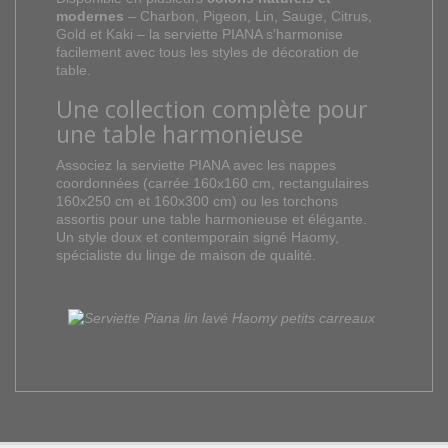
modernes
–
Charbon,
Pigeon,
Lin,
Sauge,
Citrus,
Gold
et
Kaki –
la
serviette
PIANA
s’harmonise
facilement
avec
tous
les
styles
de
décoration
de
table.
Une
collection
complète
pour
une
table
harmonieuse
Associez
la
serviette
PIANA
avec
les
nappes
coordonnées (
carrée
160x160
cm,
rectangulaires
160x250
cm
et
160x300
cm)
ou
les
torchons
assortis
pour
une
table
harmonieuse
et
élégante.
Un
style
doux
et
contemporain
signé
Haomy,
spécialiste
du
linge
de
maison
de
qualité.