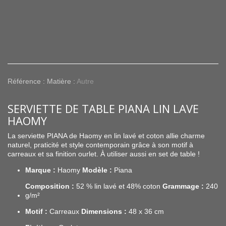
Référence :
Matière :
Autre
SERVIETTE DE TABLE PIANA LIN LAVE
HAOMY
La
serviette
PIANA
de
Haomy
en
lin
lavé et coton
allie
charme
naturel,
praticité
et
style
contemporain
grâce
à
son
motif
à
carreaux
et
sa
finition
ourlet.
À
utiliser
aussi
en
set
de
table !
Marque :
Haomy
Modèle :
Piana
Composition :
52 %
lin
lavé et 48% coton
Grammage :
240
g/
m²
Motif :
Carreaux
Dimensions :
48
x
36
cm