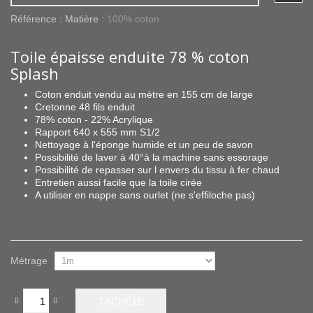
Référence :
Matière :
100% coton
Toile épaisse enduite 78 % coton
Splash
Coton enduit vendu au mètre en 155 cm de large
Cretonne 48 fils enduit
78% coton - 22% Acrylique
Rapport 640 x 555 mm S1/2
Nettoyage à l'éponge humide et un peu de savon
Possibilité de laver à 40°à la machine sans essorage
Possibilité de repasser sur l envers du tissu à fer chaud
Entretien aussi facile que la toile cirée
A utiliser en nappe sans ourlet (ne s'effiloche pas)
Métrage
J'ACHÈTE