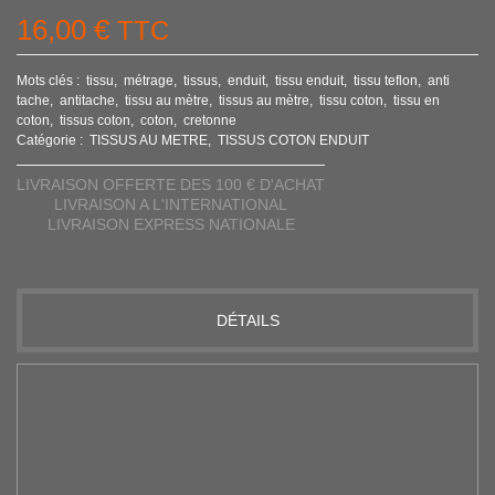
16,00 €
TTC
Mots clés :
tissu
métrage
tissus
enduit
tissu enduit
tissu teflon
anti
tache
antitache
tissu au mètre
tissus au mètre
tissu coton
tissu en
coton
tissus coton
coton
cretonne
Catégorie :
TISSUS AU METRE
TISSUS COTON ENDUIT
LIVRAISON OFFERTE DES 100 € D'ACHAT
LIVRAISON A L'INTERNATIONAL
LIVRAISON EXPRESS NATIONALE
DÉTAILS